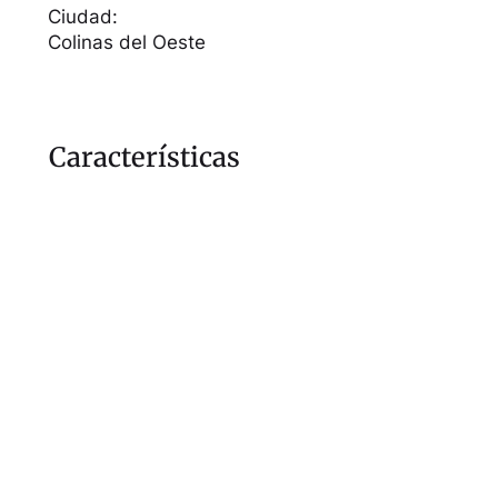
Ciudad:
Colinas del Oeste
Características
Seguridad 24 horas
Parques
Residencial cerrado
Calles asfaltadas
Gimnasio al aire libre