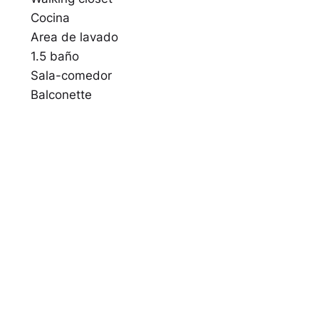
Cocina
Area de lavado
1.5 baño
Sala-comedor
Balconette
Tipo G
40.40 mts
1 dormitorio
1 baño
Cocina
Sala-comedor
Balconette
Penthouse 1802
121.38 mts