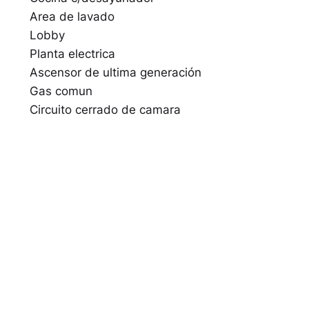
Area de lavado
Lobby
Planta electrica
Ascensor de ultima generación
Gas comun
Circuito cerrado de camara
Acceso controlado
Seguridad 24 horas
Verja perimetral
Gimnasio
Area de juegos de niños
Area de BBQ
Areas verdes