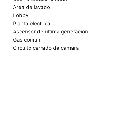
Area de lavado
Lobby
Planta electrica
Ascensor de ultima generación
Gas comun
Circuito cerrado de camara
Acceso controlado
Seguridad 24 horas
Verja perimetral
Gimnasio
Area de juegos de niños
Area de BBQ
Areas verdes