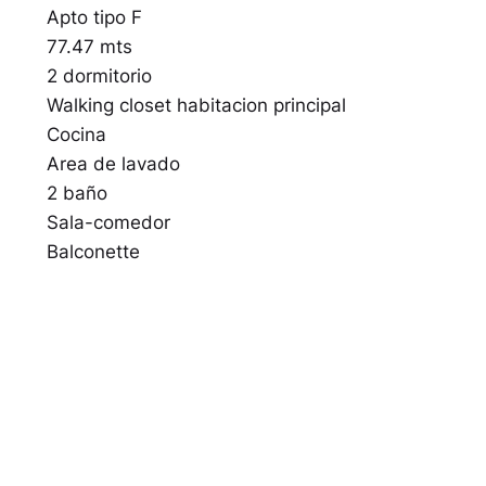
Apto tipo F
77.47 mts
2 dormitorio
Walking closet habitacion principal
Cocina
Area de lavado
2 baño
Sala-comedor
Balconette
Penthouse tipo F
132.88 mts
2 dormitorios
2.5 baños
Sala-comedor
Balconette
Cocina