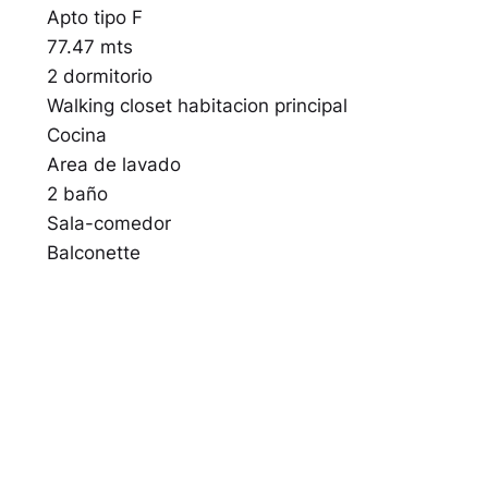
Apto tipo F
77.47 mts
2 dormitorio
Walking closet habitacion principal
Cocina
Area de lavado
2 baño
Sala-comedor
Balconette
Penthouse tipo F
132.88 mts
2 dormitorios
2.5 baños
Sala-comedor
Balconette
Cocina