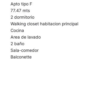
Apto tipo F
77.47 mts
2 dormitorio
Walking closet habitacion principal
Cocina
Area de lavado
2 baño
Sala-comedor
Balconette
Penthouse tipo F
132.88 mts
2 dormitorios
2.5 baños
Sala-comedor
Balconette
Cocina