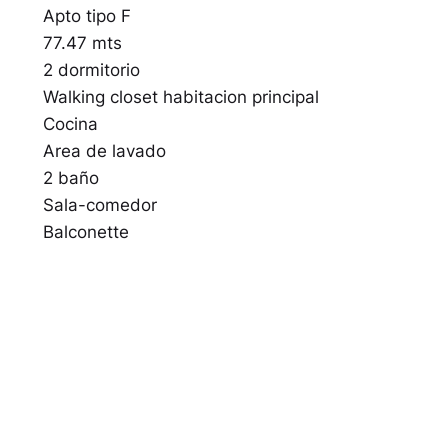
Apto tipo F
77.47 mts
2 dormitorio
Walking closet habitacion principal
Cocina
Area de lavado
2 baño
Sala-comedor
Balconette
Penthouse tipo F
132.88 mts
2 dormitorios
2.5 baños
Sala-comedor
Balconette
Cocina